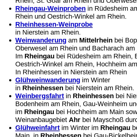
Rhein, St. Goar am Rhein und Oberwese
Rheingau-Weinproben
in Rüdesheim am 
Rhein und Oestrich-Winkel am Rhein.
Rheinhessen-Weinprobe
in Nierstein am Rhein.
Weinwanderung
am
Mittelrhein
bei Bop
Oberwesel am Rhein und Bacharach am 
Im
Rheingau
bei Rüdesheim am Rhein, El
Oestrich-Winkel am Rhein, Hochheim am
In Rheinhessen in Nierstein am Rhein
Glühweinwanderung
im Winter
in
Rheinhessen
bei Nierstein am Rhein.
Weinbergsfahrt
in
Rheinhessen
bei Nie
Bodenheim am Rhein, Gau-Weinheim und
im
Rheingau
bei Hochheim am Main sow
Weinanbaugebiet
Ahr
bei Mayschoß durc
Glühweinfahrt
im Winter im
Rheingau
b
Main, in
Rheinhessen
bei Gau-Bickelhe